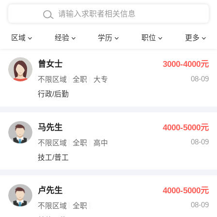
在校学生工作经验
本科
行政后勤
建筑装潢
确定
区域
经验
学历
职位
更多
三年以上工作经验
硕士
销售岗位
教师
曾女士
3000-4000元
四年以上工作经验
博士
文员
护士
08-09
不限区域
全职
大专
五年以上工作经验
财务会计
传单派发
行政/后勤
十年以上工作经验
超市零售
促销导购
马先生
4000-5000元
网络IT
保健按摩
08-09
不限区域
全职
高中
技工/普工
快递员
前台接待
收银员
技术员/工程师
卢先生
4000-5000元
08-09
水电/机修
部门经理
不限区域
全职