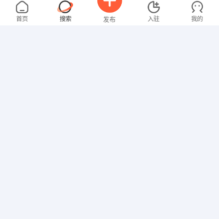
林女士
面议
08-04
不限区域
全职
高中
首页
搜索
入驻
我的
发布
文员
梁先生
4000-5000元
08-04
不限区域
全职
高中
招聘信息
求职简历
行政/后勤
钟女士
3000-4000元
08-04
不限区域
全职
大专
行政/后勤
温女士
4000-5000元
07-29
不限区域
全职
大专